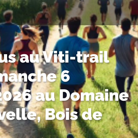
s au Viti-trail
imanche 6
2026 au Domaine
velle, Bois de