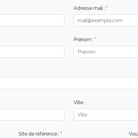
vous portez à notre société. En complétant le formulaire su
us pouvez également nous joindre au
09.83.77.41.37
Adresse mail : *
Prénom : *