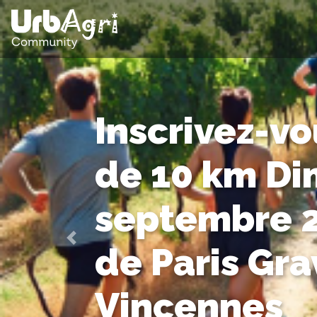
Inscrivez-vou
de 10 km D
septembre 
de Paris Gra
Previous
Vincennes